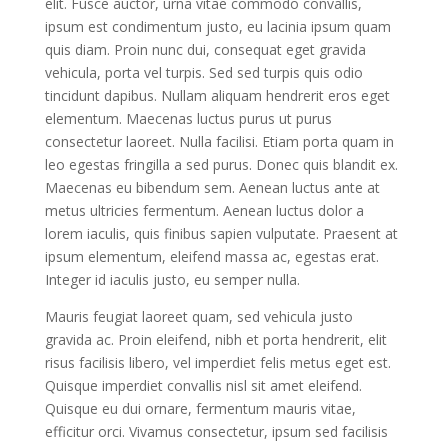
elit. Fusce auctor, urna vitae commodo convallis,
ipsum est condimentum justo, eu lacinia ipsum quam
quis diam. Proin nunc dui, consequat eget gravida
vehicula, porta vel turpis. Sed sed turpis quis odio
tincidunt dapibus. Nullam aliquam hendrerit eros eget
elementum. Maecenas luctus purus ut purus
consectetur laoreet. Nulla facilisi. Etiam porta quam in
leo egestas fringilla a sed purus. Donec quis blandit ex.
Maecenas eu bibendum sem. Aenean luctus ante at
metus ultricies fermentum. Aenean luctus dolor a
lorem iaculis, quis finibus sapien vulputate. Praesent at
ipsum elementum, eleifend massa ac, egestas erat.
Integer id iaculis justo, eu semper nulla.
Mauris feugiat laoreet quam, sed vehicula justo
gravida ac. Proin eleifend, nibh et porta hendrerit, elit
risus facilisis libero, vel imperdiet felis metus eget est.
Quisque imperdiet convallis nisl sit amet eleifend.
Quisque eu dui ornare, fermentum mauris vitae,
efficitur orci. Vivamus consectetur, ipsum sed facilisis